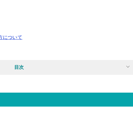
。
方について
目次