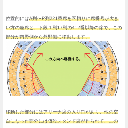
位置的には
A列
〜P列
221番席を区切りに席番号が大き
い方の座席と、下段１列17列の412番以降の席で、この
部分が内野側から外野側に移動します。
移動した部分にはアリーナ席の入り口があり、他の空
白になった部分には仮設スタンド席が作られて、この