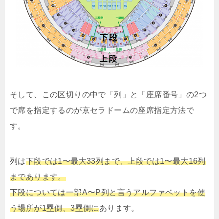
そして、この区切りの中で「列」と「座席番号」の2つ
で席を指定するのが京セラドームの座席指定方法で
す。
列は
下段では1〜最大33列まで、上段では1〜最大16列
まであります。
下段については一部A〜P列と言うアルファベットを使
う場所が1塁側、3塁側に
あります。