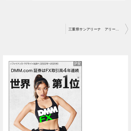
投
三重県サンアリーナ アリーナ席の座席表と見え方
稿
ナ
ビ
ゲ
ー
シ
ョ
ン