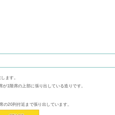
在します。
席が1階席の上部に張り出している造りです。
席の20列付近まで張り出しています。