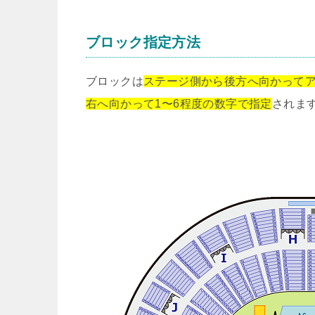
ブロック指定方法
ブロックは
ステージ側から後方へ向かってア
右へ向かって1〜6程度の数字で指定
されま