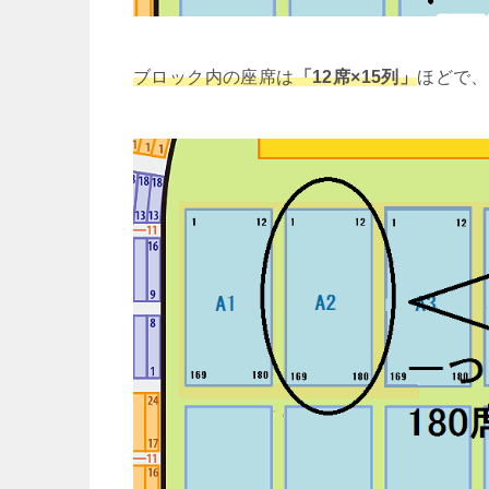
ブロック内の座席は
「12席×15列」
ほどで、