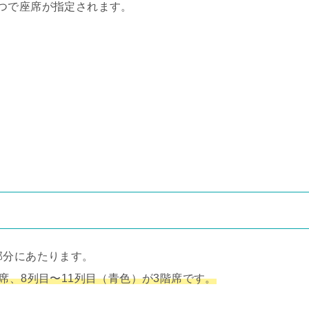
つで座席が指定されます。
部分にあたります。
席、8列目〜11列目（青色）が3階席です。