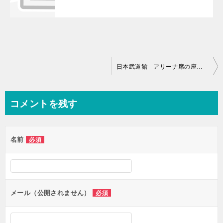
投
日本武道館 アリーナ席の座席表と見え方について
稿
ナ
コメントを残す
ビ
ゲ
名前
必須
ー
シ
ョ
ン
メール（公開されません）
必須