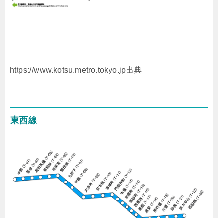
https://www.kotsu.metro.tokyo.jp出典
東西線